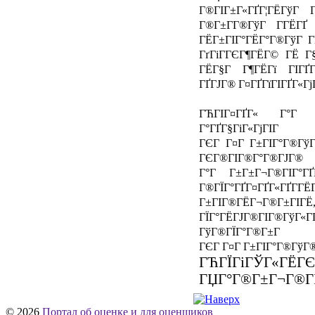
Г®ГІГ±Г«ГҐГ¦ГЁГўГ Г
Г®Г±Г­Г®ГўГ Г­ГЁГҐ
ГЁГ±ГІГ°ГЁГ°Г®ГўГ Г­
ГґГіГ­ГЄГ¶ГЁГ© ГЁ Г
ГЁГ§Г Г¶ГЁГї ГІГҐГµ
ГҐГЈГ® Г¤ГҐГїГІГҐГ«Гј
ГЋГІГ¤ГҐГ« Г°Г Г
Г°ГҐГ§ГіГ«ГјГІ
ГЄГ Г¤Г Г±ГІГ°Г®Гў
ГЄГ®ГІГ®Г°Г®ГЈГ® 
Г°Г Г±Г±Г¬Г®ГІГ°Г
Г®ГЇГ°ГҐГ¤ГҐГ«
Г±ГІГ®ГЁГ¬Г®Г±ГІГЁ
ГЇГ°ГЁГЈГ®ГІГ®Гў
ГўГ®ГЇГ°Г®Г±Г 
ГЄГ Г¤Г Г±ГІГ°Г®ГўГ
ГЋГЇГіГЎГ«ГЁГЄГ
ГЏГ°Г®Г±Г¬Г®ГІ
© 2026
Портал об оценке и для оценщиков